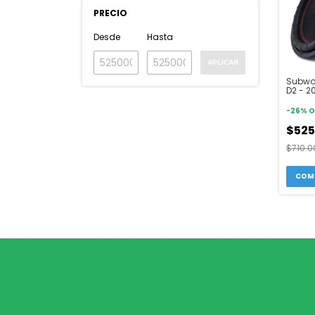
PRECIO
Desde
Hasta
APLICAR
Subwo
D2 - 
-
26
%
O
$525
$710.0
COM