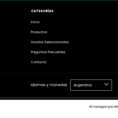
CATEGORÍAS
Inicio
Productos
Usados Seleccionados
Preguntas Frecuentes
Contacto
Idiomas y monedas
Copyright CARSOUND CORDOBA - 2026. Todos los derechos rese
Al navegar por est