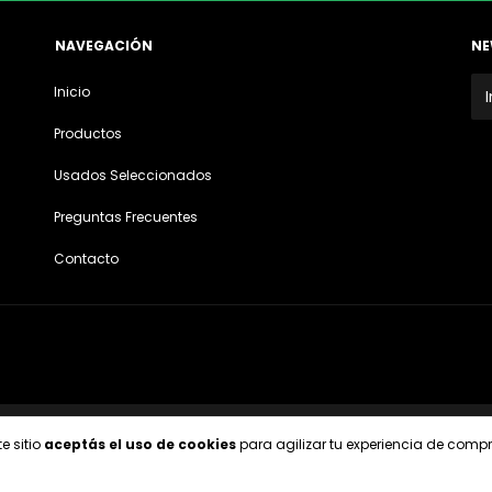
NAVEGACIÓN
NE
Inicio
Productos
Usados Seleccionados
Preguntas Frecuentes
Contacto
rvados.
Defensa de las y los consumidores. Para reclamos
ingresá acá.
/
Botón de
e sitio
aceptás el uso de cookies
para agilizar tu experiencia de compr