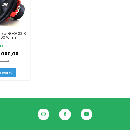
ofer ROKA S318
2000 Wrms
FF
.000,00
00,00
PRAR