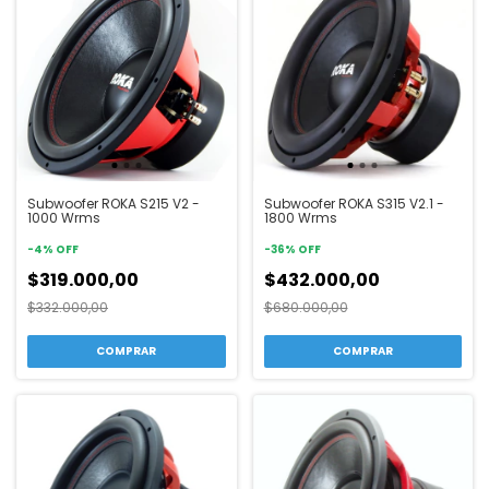
Subwoofer ROKA S215 V2 -
Subwoofer ROKA S315 V2.1 -
1000 Wrms
1800 Wrms
-
4
%
OFF
-
36
%
OFF
$319.000,00
$432.000,00
$332.000,00
$680.000,00
COMPRAR
COMPRAR