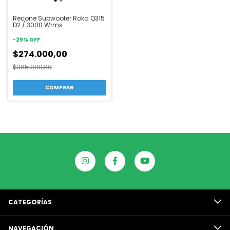
Recone Subwoofer Roka Q315
D2 / 3000 Wrms
-
29
%
OFF
$274.000,00
$385.000,00
CATEGORÍAS
NAVEGACIÓN