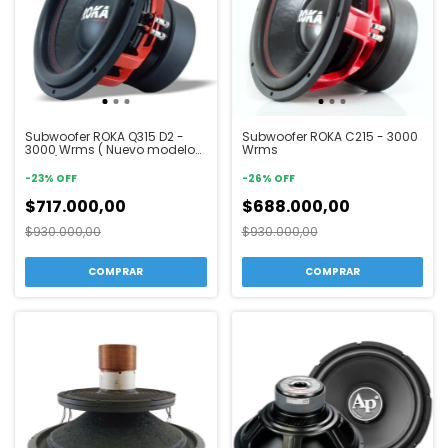
Subwoofer ROKA Q315 D2 -
Subwoofer ROKA C215 - 3000
3000 Wrms ( Nuevo modelo
Wrms
2024)
-
23
%
OFF
-
26
%
OFF
$717.000,00
$688.000,00
$930.000,00
$930.000,00
COMPRAR