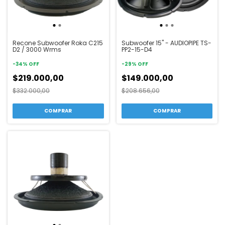
Recone Subwoofer Roka C215
Subwoofer 15" - AUDIOPIPE TS-
D2 / 3000 Wrms
PP2-15-D4
-
34
%
OFF
-
29
%
OFF
$219.000,00
$149.000,00
$332.000,00
$208.656,00