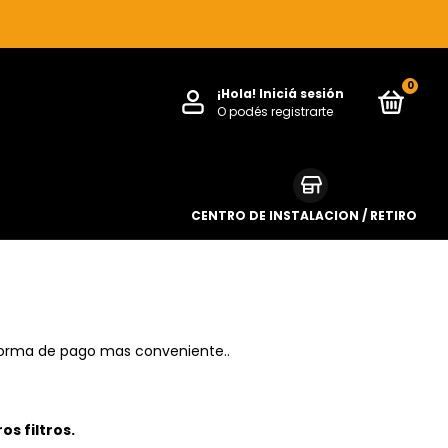
0
¡Hola!
Iniciá sesión
O podés registrarte
CENTRO DE INSTALACION / RETIRO
forma de pago mas conveniente..
s filtros.