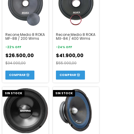
Recone Medio 8 ROKA
Recone Medio 8 ROKA
MF-88 / 200 Wrms
MX-84 / 400 Wrms
-
22
%
OFF
-
24
%
OFF
$26.500,00
$41.900,00
$34.000,00
$55.000,00
SIN STOCK
SIN STOCK