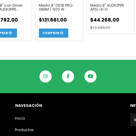
8" con Driver
Medio 8" DS18 PRO-
Medio 8" AUDIOPIPE
 AUDIOPIPE
X8BM / 600 W
APSL-8-D
843CHF
.792,00
$131.661,00
$44.268,00
$72.486,00
NAVEGACIÓN
NE
Inicio
Productos