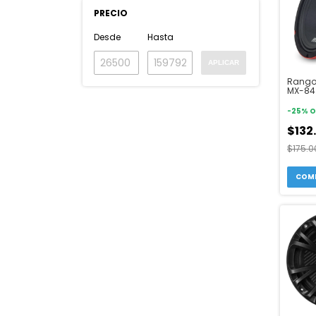
PRECIO
Desde
Hasta
APLICAR
Rango
MX-84
-
25
%
O
$132
$175.0