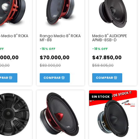
 Medio 8" ROKA
Rango Medio 8" ROKA
Medio 8" AUDIOPIPE
MF-88
APMB-8SB-D
FF
-
16
%
OFF
-
18
%
OFF
.000,00
$70.000,00
$47.850,00
00,00
$83.000,00
$58.605,00
SIN STOCK