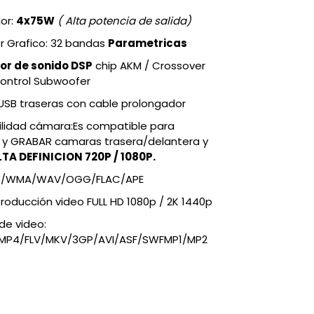
or:
4x75W
( Alta potencia de salida)
r Grafico: 32 bandas
Parametricas
or de sonido DSP
chip AKM / Crossover
Control Subwoofer
USB traseras con cable prolongador
lidad cámara:
Es compatible para
ar y GRABAR camaras trasera/delantera y
LTA DEFINICION 720P / 1080P.
P3/WMA/WAV/OGG/FLAC/APE
roducción video FULL HD 1080p / 2K 1440p
de video:
MP4/FLV/MKV/3GP/AVI/ASF/SWFMP1/MP2