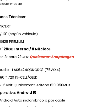
alquier modelo!
ones Técnicas:
ONCERT
 / 10" (según vehiculo)
N6128 PREMIUM
 128GB Interna / 8 Núcleo
s
r: 8-core 2.1GHz
Qualcomm Snapdragon
 audio: TAS6424QDKQRQ1 (75WX4)
280 * 720 IN-CELL/QLED
o : 64bit Qualcomm® Adreno 610 950MHz
perativo:
Android 15
Android Auto inalámbrico o por cable