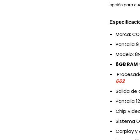
opción para cu
Especificaci
Marca: C
Pantalla 9
Modelo: 8
6GB RAM +
Procesado
662
Salida de
Pantalla 1
Chip Vide
Sistema O
Carplay y 