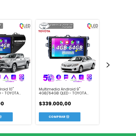
oid 10"
Multimedia Android 9"
Multimedia Andr
 - TOYOTA
4GB/64GB QLED - TOYOTA
4GB/64GB QLED
COROLLA 2008-14
COROLLA 2014-1
00
$339.000,00
$401.000,0