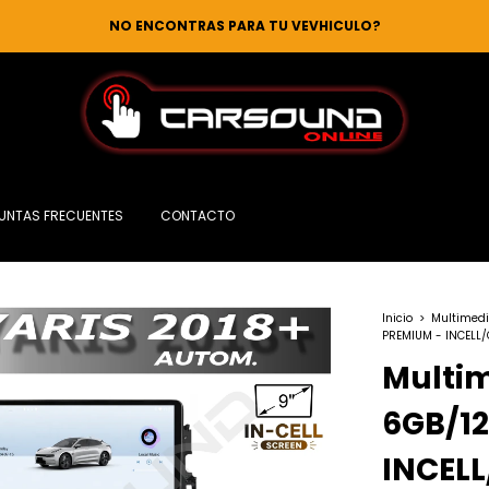
NO ENCONTRAS PARA TU VEVHICULO?
UNTAS FRECUENTES
CONTACTO
Inicio
>
Multimedi
PREMIUM - INCELL/
Multim
6GB/1
INCELL