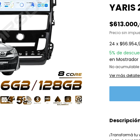
YARIS 
$613.000
Precio sin impu
24
x
$66.954,
5% de descue
en Mostrador 
No acumulable 
Ver más detalle
Descripció
¡Transformá tu 