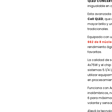
QLED CONCERT
inigualable en 
Esta avanzada 
Cell QLED
, que
mayor brillo y u
tradicionales.
Equipado con u
662 de 8 núcle
rendimiento ági
favoritas.
La calidad de s
4x75W y el chi
sistemas 5.1/4.
utilizar equipa
en procesamien
Funciona con An
inalámbricos, n
6 para máxima 
volante y senso
¡Elevá la tecnol