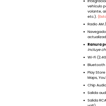
Integració
vehículo 
volante, a
etc.).
(Est
Radio AM /
Navegador
actualizad
Ranura p
incluye ch
Wi-Fi (2.4
Bluetooth
Play Stor
Maps, YouT
Chip Audio
Salida aud
Salida RC
volt)