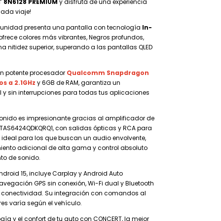
 8N6128 PREMIUM
y disfrutá de una experiencia
cada viaje!
unidad presenta una pantalla con tecnología
In-
 ofrece colores más vibrantes, Negros profundos,
na nitidez superior, superando a las pantallas QLED
n potente procesador
Qualcomm Snapdragon
os a 2.1GHz
y 6GB de RAM, garantiza un
l y sin interrupciones para todas tus aplicaciones
onido es impresionante gracias al amplificador de
p TAS6424QDKQRQ1, con salidas ópticas y RCA para
1, ideal para los que buscan un audio envolvente,
miento adicional de alta gama y control absoluto
to de sonido.
droid 15, incluye Carplay y Android Auto
avegación GPS sin conexión, Wi-Fi dual y Bluetooth
conectividad. Su integración con comandos al
res varía según el vehículo.
ogía y el confort de tu auto con CONCERT, la mejor