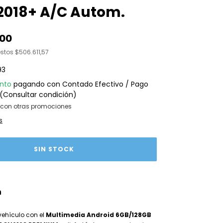
2018+ A/C Autom.
,00
estos
$506.611,57
93
nto
pagando con Contado Efectivo / Pago
(Consultar condición)
con otras promociones
s
n
vehículo con el
Multimedia Android 6GB/128GB