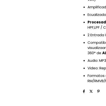
Amplificad
Ecualizado
Procesad
HPF,LPF / 
2 Entrada 
Compatibi
visualiza
360° de
A
Audio: M
Video: Rep
Formatos 
RM/RMVB/