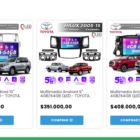
roid 10"
Multimedia Andr
Multimedia Android 9"
 - TOYOTA
4GB/64GB QLED
4GB/64GB QLED - TOYOTA
RADO 2015-17
HILUX 2016-23
HILUX 2005-15 A/C Man.
00
$408.000,
$351.000,00
COMPRAR