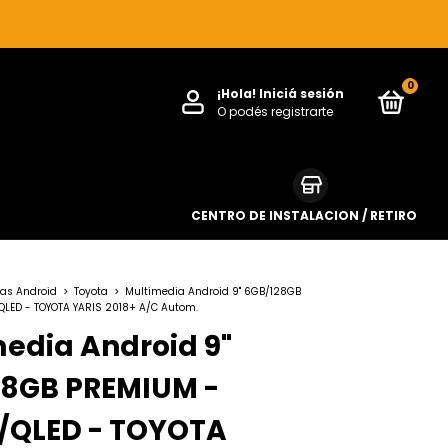
0
¡Hola!
Iniciá sesión
O podés registrarte
CENTRO DE INSTALACION / RETIRO
as Android
>
Toyota
>
Multimedia Android 9" 6GB/128GB
QLED - TOYOTA YARIS 2018+ A/C Autom.
edia Android 9"
28GB PREMIUM -
/QLED - TOYOTA