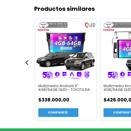
Productos similares
roid 9"
Multimedia Android 9"
Multimedia And
D - TOYOTA SW4
4GB/64GB QLED - TOYOTA RAV
4GB/64GB QLED
4 2006-12
LAND CRUISER P
00
$338.000,00
$426.000,