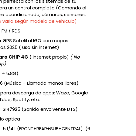
n perfecta con los sistemas de tu
para un control completo (Comando al
ire acondicionado, cámaras, sensores,
o varia según modelo de vehículo)
 FM / RDS
 GPS Satelital IGO con mapas
os 2025 ( uso sin internet)
ara CHIP 4G
( internet propio)
( No
ip)
G + 5.8G)
 6 (Música – Llamada manos libres)
e para descarga de apps: Waze, Google
ube, Spotify, etc.
: SI47925 (Sonido envolvente DTS)
io optica
A: 5.1/4.1 (FRONT+REAR+SUB+CENTRAL) (6