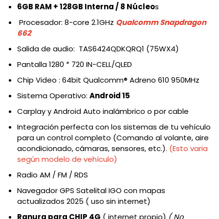
6GB RAM + 128GB Interna / 8 Núcleo
s
Procesador: 8-core 2.1GHz
Qualcomm Snapdragon
662
Salida de audio: TAS6424QDKQRQ1 (75WX4)
Pantalla 1280 * 720 IN-CELL/QLED
Chip Video : 64bit Qualcomm® Adreno 610 950MHz
Sistema Operativo:
Android 15
Carplay y Android Auto inalámbrico o por cable
Integración perfecta con los sistemas de tu vehículo
para un control completo (Comando al volante, aire
acondicionado, cámaras, sensores, etc.).
(Esto varia
según modelo de vehículo)
Radio AM / FM / RDS
Navegador GPS Satelital IGO con mapas
actualizados 2025 ( uso sin internet)
Ranura para CHIP 4G
( internet propio)
( No