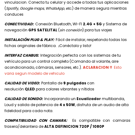
vinculacion. Conecta tu celular y accede a todas tus aplicaciones
(
Spotify, Google maps, WhatsApp, etc.
) de manera segura mientras
conduces
CONECTIVIDAD:
Conexión Bluetooth, WI-FI
2.4G + 5G
y Sistema de
navegación
GPS SATELITAL
(
sin conexión
) para tus viajes
INSTALACIÓN PLUG & PLAY:
Fácil de instalar, respetando todas las
fichas originales de fábrica. ¡Conéctalo y listo!
INTERFAZ CANBUS:
Integración perfecta con los sistemas de tu
vehículo para un control completo (Comando al volante, aire
acondicionado, cámaras, sensores, etc.).
ACLARACION !!
Esto
varia segun modelo de vehiculo
CALIDAD DE VIDEO
:
Pantalla de
9 pulgadas
con
resolución
QLED
para colores vibrantes y nítidos
CALIDAD DE SONIDO:
Incorporando
un
Ecualizador
multibanda,
Loud y salida de potencia de
4 x 50W
, disfruta de un audio de alta
fidelidad para cada nota.
COMPATIBILIDAD CON CAMARA:
Es compatible con camaras
trasera/delantera de
ALTA DEFINICION 720P / 1080P