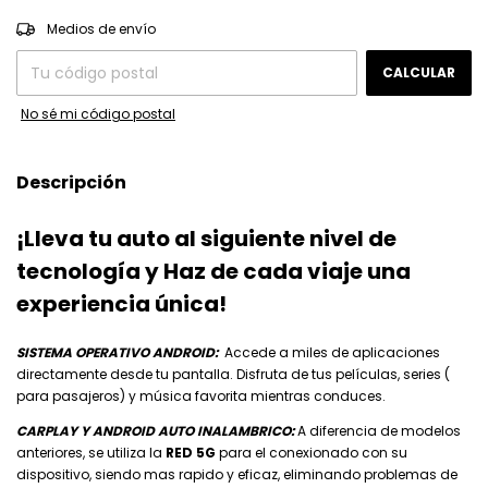
CAMBIAR CP
Entregas para el CP:
Medios de envío
CALCULAR
No sé mi código postal
Descripción
¡Lleva tu auto al siguiente nivel de
tecnología y Haz de cada viaje una
experiencia única!
SISTEMA OPERATIVO ANDROID
:
Accede a miles de aplicaciones
directamente desde tu pantalla. Disfruta de tus películas, series (
para pasajeros) y música favorita mientras conduces.
CARPLAY Y ANDROID AUTO INALAMBRICO
:
A diferencia de modelos
anteriores, se utiliza la
RED
5G
para el conexionado con su
dispositivo, siendo mas rapido y eficaz, eliminando problemas de