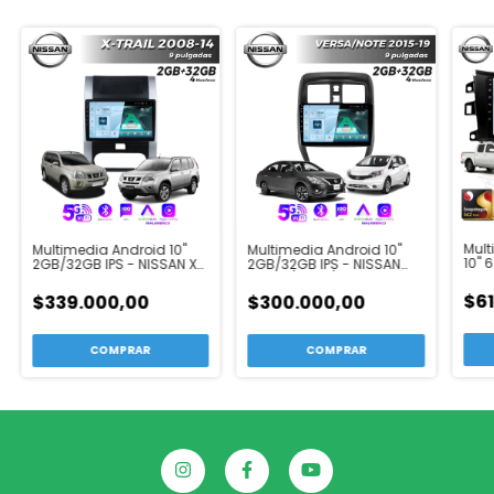
Mult
Multimedia Android 10"
Multimedia Android 10"
10" 
2GB/32GB IPS - NISSAN X-
2GB/32GB IPS - NISSAN
INCE
TRAIL 2008-14
VERSA/NOTE/MARCH
FRON
2015-19
$61
$339.000,00
$300.000,00