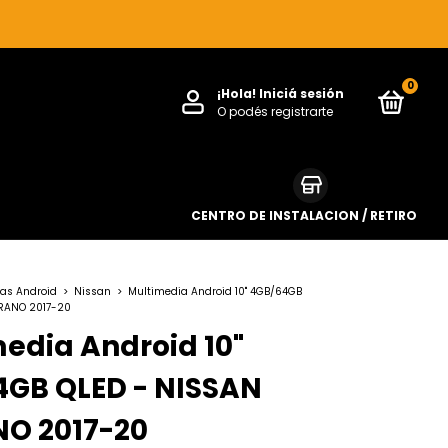
0
¡Hola!
Iniciá sesión
O podés registrarte
CENTRO DE INSTALACION / RETIRO
as Android
>
Nissan
>
Multimedia Android 10" 4GB/64GB
RANO 2017-20
edia Android 10"
4GB QLED - NISSAN
O 2017-20