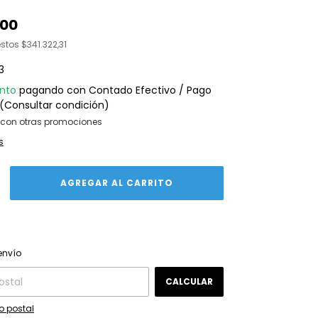
,00
estos
$341.322,31
3
nto
pagando con Contado Efectivo / Pago
(Consultar condición)
con otras promociones
s
CAMBIAR CP
 CP:
envío
CALCULAR
o postal