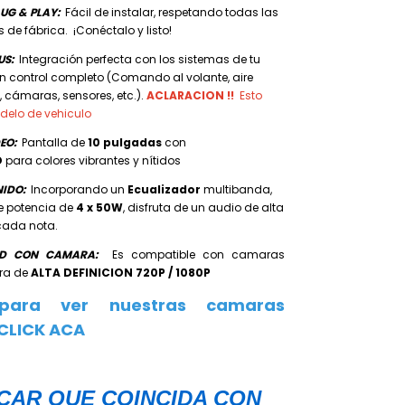
UG & PLAY:
Fácil de instalar, respetando todas las
s de fábrica. ¡Conéctalo y listo!
US:
Integración perfecta con los sistemas de tu
n control completo (Comando al volante, aire
cámaras, sensores, etc.).
ACLARACION !!
Esto
delo de vehiculo
DEO
:
Pantalla de
10 pulgadas
con
D
para colores vibrantes y nítidos
NIDO:
Incorporando
un
Ecualizador
multibanda,
e potencia de
4 x 50W
, disfruta de un audio de alta
cada nota.
DAD CON CAMARA:
Es compatible con camaras
era de
ALTA DEFINICION 720P / 1080P
 para ver nuestras camaras
CLICK ACA
ICAR QUE COINCIDA CON