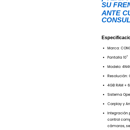
SU FREN
ANTE C
CONSUL
Especificaci
Marca: CON
Pantalla 10"
Modelo: 4N4
Resolución: 
4GB RAM + 6
Sistema Oper
Carplay y An
Integración 
control com
cámaras, sen