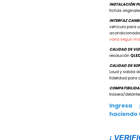
INSTALACIÓN PL
fichas originale
INTERFAZ CANB
vehículo para u
acondicionado, 
varia segun mo
CALIDAD DE VI
resolución
QLE
CALIDAD DE SO
Loud y salida d
fidelidad para 
COMPATIBILI
trasera/delant
Ingresa
haciendo 
¡ VERIF