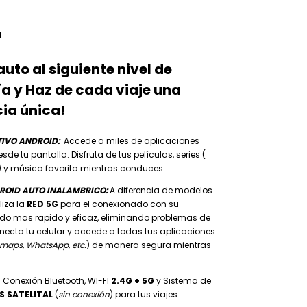
n
auto al siguiente nivel de
a y Haz de cada viaje una
ia única!
TIVO ANDROID
:
Accede a miles de aplicaciones
de tu pantalla. Disfruta de tus películas, series (
 y música favorita mientras conduces.
ROID AUTO INALAMBRICO
:
A diferencia de modelos
iliza la
RED
5G
para el conexionado con su
endo mas rapido y eficaz, eliminando problemas de
necta tu celular y accede a todas tus aplicaciones
 maps, WhatsApp, etc.
) de manera segura mientras
Conexión Bluetooth, WI-FI
2.4G + 5G
y Sistema de
S SATELITAL
(
sin conexión
) para tus viajes