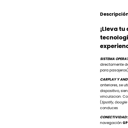
Descripció
¡Lleva tu 
tecnologí
experienc
SISTEMA OPERA
directamente des
para pasajeros)
CARPLAY Y AND
anteriores, se ut
dispositivo, si
vinculacion. Co
(
Spotify, Google
conduces
CONECTIVIDAD:
navegación
GP