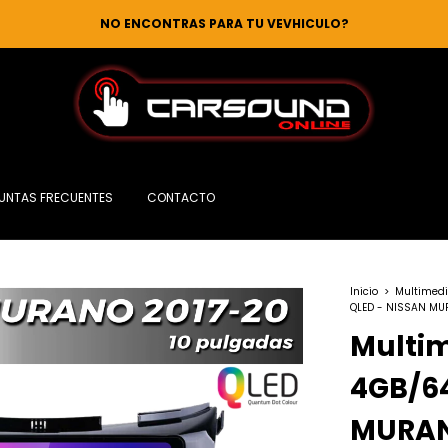
NO ENCONTRAS PARA TU VEVHICULO?
UNTAS FRECUENTES
CONTACTO
Inicio
>
Multimedi
QLED - NISSAN MU
Multim
4GB/6
MURAN