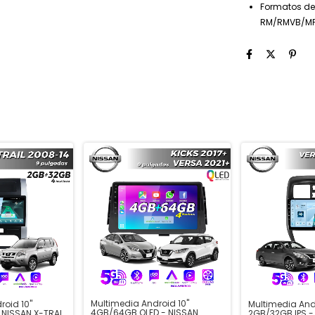
Formatos de
RM/RMVB/MP
Multimedia Android 10"
roid 10"
Multimedia Andr
4GB/64GB QLED - NISSAN
 NISSAN X-TRAIL
2GB/32GB IPS -