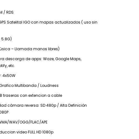
M / RDS
PS Satelital IGO con mapas actualizados ( uso sin
+ 5.8G)
Música – Llamada manos libres)
para descarga de apps: Waze, Google Maps,
ify, etc.
r: 4x50W
 Grafico Multibanda / Loudness
B traseras con extencion a cable
ad cámara reversa: SD 480p / Alta Definición
1080P
/WMA/WAV/OGG/FLAC/APE
duccion video FULL HD 1080p