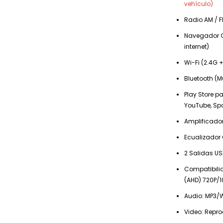
vehículo)
Radio AM / F
Navegador G
internet)
Wi-Fi (2.4G 
Bluetooth (
Play Store 
YouTube, Spot
Amplificado
Ecualizador
2 Salidas US
Compatibilid
(AHD) 720P/
Audio: MP3
Video: Repro