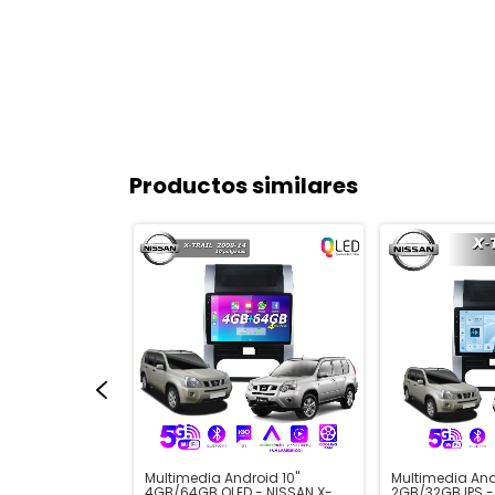
Productos similares
oid 9" y 10"
Multimedia Android 10"
Multimedia And
 - NISSAN
4GB/64GB QLED - NISSAN X-
2GB/32GB IPS -