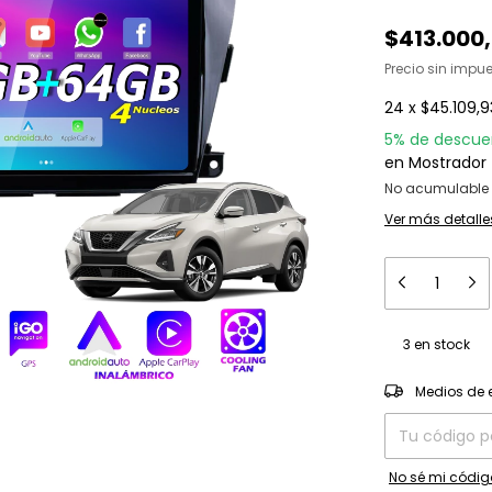
$413.000
Precio sin impu
24
x
$45.109,9
5% de descue
en Mostrador 
No acumulable 
Ver más detalle
3
en stock
Entregas para el
Medios de 
No sé mi códig