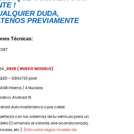
TE !
UALQUIER DUDA,
TENOS PREVIAMENTE
ones Técnicas:
CERT
64_
0925 ( NUEVO MODELO)
QLED – 1280x720 pixel
4GB Interna / 4 Núcleos
ativo: Android 15
droid Auto inalámbrico o por cable
perfecta con los sistemas de tu vehículo para un
pleto (Comando al volante, aire acondicionado,
sores, etc.).
(Esto varia según modelo de