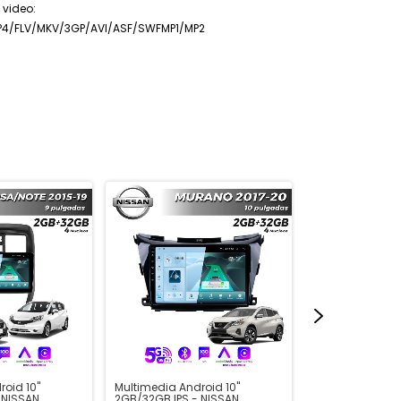
 video:
4/FLV/MKV/3GP/AVI/ASF/SWFMP1/MP2
oid 10"
Multimedia Android 10"
Multimedia Andr
 NISSAN
2GB/32GB IPS - NISSAN