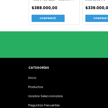
0 2016-23
TRAIL 2008-14
2008-14
00
$388.000,00
$339.000,
CATEGORÍAS
Inicio
Productos
Usados Seleccionados
Preguntas Frecuentes